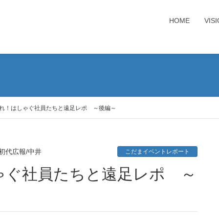
HOME
VIS
れ！はしゃぐ社員たちと遠足レポ ～後編～
初代広報/中井
こだまイベントレポート