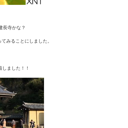
…建長寺かな？
ってみることにしました。
着しました！！