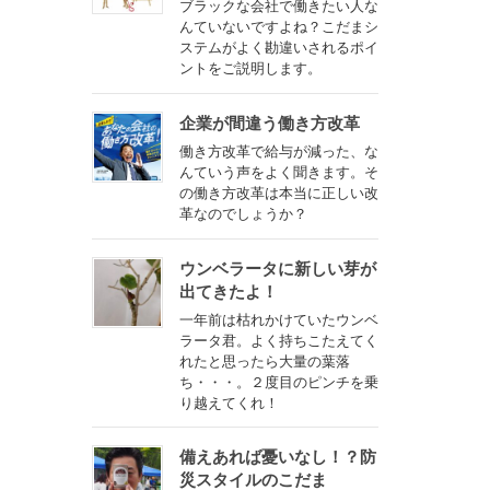
ブラックな会社で働きたい人な
んていないですよね？こだまシ
ステムがよく勘違いされるポイ
ントをご説明します。
企業が間違う働き方改革
働き方改革で給与が減った、な
んていう声をよく聞きます。そ
の働き方改革は本当に正しい改
革なのでしょうか？
ウンベラータに新しい芽が
出てきたよ！
一年前は枯れかけていたウンベ
ラータ君。よく持ちこたえてく
れたと思ったら大量の葉落
ち・・・。２度目のピンチを乗
り越えてくれ！
備えあれば憂いなし！？防
災スタイルのこだま