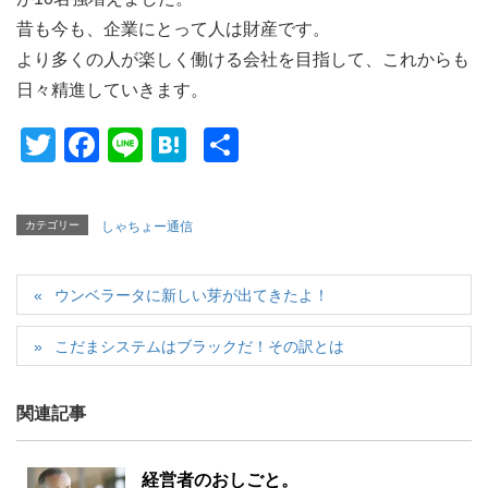
昔も今も、企業にとって人は財産です。
より多くの人が楽しく働ける会社を目指して、これからも
日々精進していきます。
T
F
Li
H
共
wi
a
n
at
有
tt
c
e
e
カテゴリー
しゃちょー通信
er
e
n
b
a
ウンベラータに新しい芽が出てきたよ！
o
o
こだまシステムはブラックだ！その訳とは
k
関連記事
経営者のおしごと。