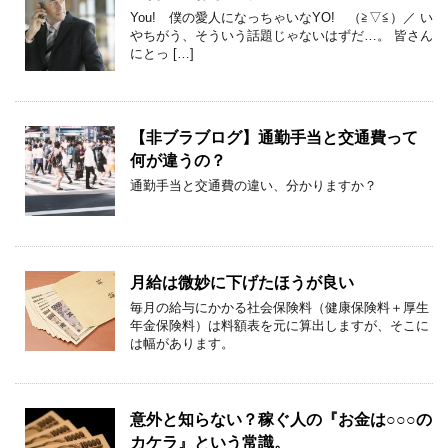
You! 僕の愛人になっちゃいなYO! （≧▽≦）／ い
やちがう、そういう話題じゃないはずだ…。 皆さん
にとっ […]
【非ブラブログ】通勤手当と交通費って
何が違うの？
通勤手当と交通費の違い、分かりますか？
月給は微妙に下げたほうが良い
毎月の給与にかかる社会保険料（健康保険料＋厚生
年金保険料）は料額表を元に算出しますが、そこに
は幅があります。
意外と知らない？稼ぐ人の『お金は○○○の
カケラ』という常識。