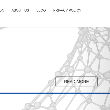
ION
ABOUT US
BLOG
PRIVACY POLICY
READ MORE