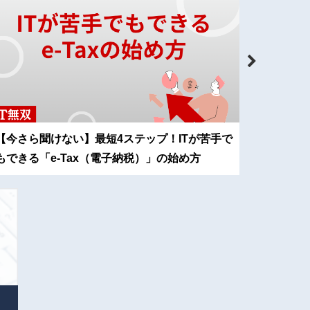
【今さら聞けない】最短4ステップ！ITが苦手で
【入力厳
もできる「e-Tax（電子納税）」の始め方
ぐ3つの