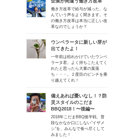
企業が間違う働き方改革
働き方改革で給与が減った、な
んていう声をよく聞きます。そ
の働き方改革は本当に正しい改
革なのでしょうか？
ウンベラータに新しい芽が
出てきたよ！
一年前は枯れかけていたウンベ
ラータ君。よく持ちこたえてく
れたと思ったら大量の葉落
ち・・・。２度目のピンチを乗
り越えてくれ！
備えあれば憂いなし！？防
災スタイルのこだま
BBQ2018！〜後編〜
2018年こだまBBQ後半戦、普
段なかなか口にしない”イザメ
シ”を、みんなで食べ尽くして
みました！