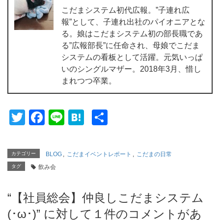
こだまシステム初代広報。”子連れ広
報”として、子連れ出社のパイオニアとな
る。娘はこだまシステム初の部長職であ
る”広報部長”に任命され、母娘でこだま
システムの看板として活躍。元気いっぱ
いのシングルマザー。2018年3月、惜し
まれつつ卒業。
T
F
Li
H
共
wi
a
n
at
有
tt
c
e
e
カテゴリー
BLOG
,
こだまイベントレポート
,
こだまの日常
er
e
n
タグ
飲み会
b
a
o
“
【社員総会】仲良しこだまシステム
o
(･ω･)
” に対して１件のコメントがあ