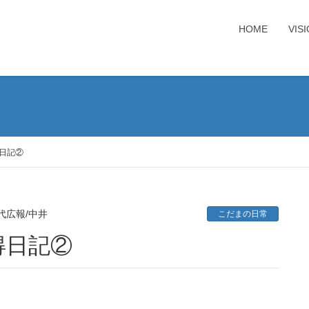
HOME
VIS
日記②
代広報/中井
こだまの日常
得日記②