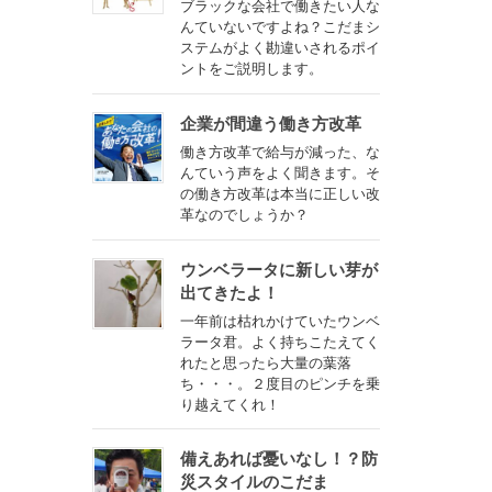
ブラックな会社で働きたい人な
んていないですよね？こだまシ
ステムがよく勘違いされるポイ
ントをご説明します。
企業が間違う働き方改革
働き方改革で給与が減った、な
んていう声をよく聞きます。そ
の働き方改革は本当に正しい改
革なのでしょうか？
ウンベラータに新しい芽が
出てきたよ！
一年前は枯れかけていたウンベ
ラータ君。よく持ちこたえてく
れたと思ったら大量の葉落
ち・・・。２度目のピンチを乗
り越えてくれ！
備えあれば憂いなし！？防
災スタイルのこだま