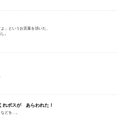
すよ」というお言葉を頂いた、
話し。
。
くれボスが あらわれた！
々などを…。