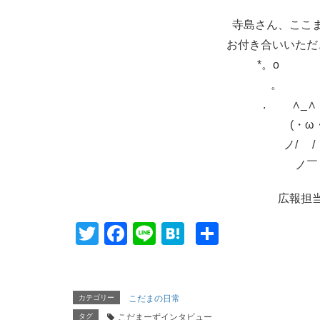
寺島さん、ここ
お付き合いいただ
*。o
。 ,
. ∧_
(・ω
ノ
ノ
広報担
T
F
Li
H
共
wi
a
n
at
有
tt
c
e
e
er
e
n
カテゴリー
こだまの日常
タグ
こだまーずインタビュー