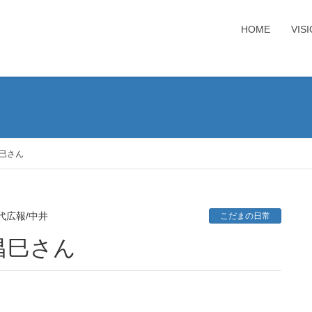
HOME
VIS
巳さん
代広報/中井
こだまの日常
昌巳さん