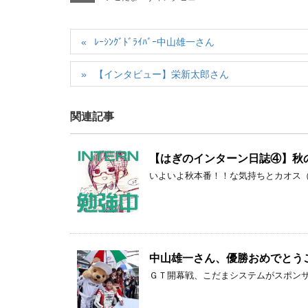
b
a
o
ﾚｰｼﾝｸﾞﾄﾞﾗｲﾊﾞｰ中山雄一さん
o
k
【インタビュー】栄新太郎さん
関連記事
【はぎのインターン日誌④】秋
いよいよ秋本番！！な気持ちとカオス
中山雄一さん、優勝おめでとう
ＧＴ開幕戦、こだまシステムがスポン