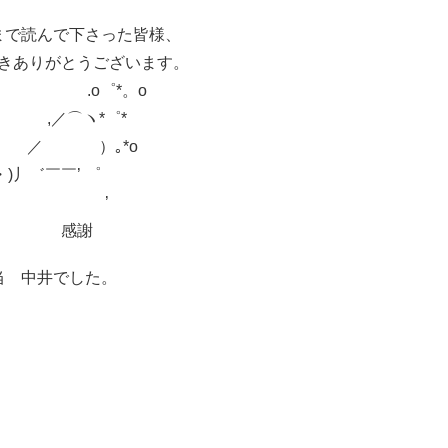
まで読んで下さった皆様、
きありがとうございます。
 .o゜*。o
／⌒ヽ*゜*
∧ ／ ）｡*o
・)丿゛￣￣’ ゜
/ / ’
￣ゝ 感謝
当 中井でした。