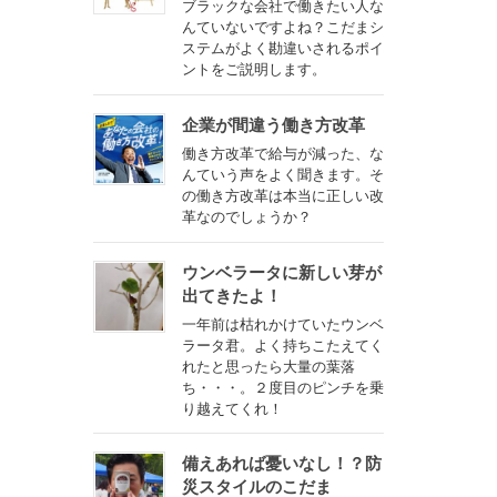
ブラックな会社で働きたい人な
んていないですよね？こだまシ
ステムがよく勘違いされるポイ
ントをご説明します。
企業が間違う働き方改革
働き方改革で給与が減った、な
んていう声をよく聞きます。そ
の働き方改革は本当に正しい改
革なのでしょうか？
ウンベラータに新しい芽が
出てきたよ！
一年前は枯れかけていたウンベ
ラータ君。よく持ちこたえてく
れたと思ったら大量の葉落
ち・・・。２度目のピンチを乗
り越えてくれ！
備えあれば憂いなし！？防
災スタイルのこだま